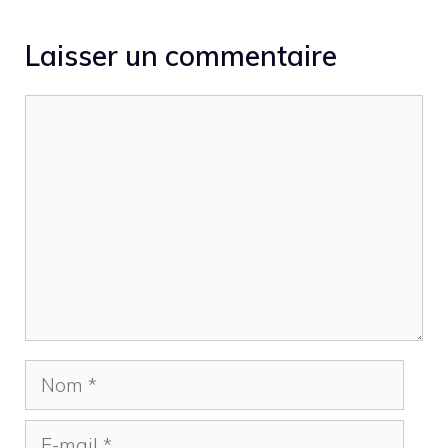
Laisser un commentaire
Commentaire
Nom
E-