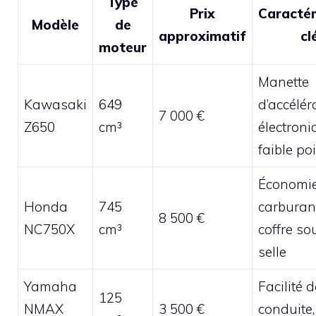
Type
Prix
Caractér
Modèle
de
approximatif
cl
moteur
Manette
Kawasaki
649
d’accélér
7 000 €
Z650
cm³
électroni
faible po
Économi
Honda
745
carburan
8 500 €
NC750X
cm³
coffre so
selle
Yamaha
Facilité d
125
NMAX
3 500 €
conduite,