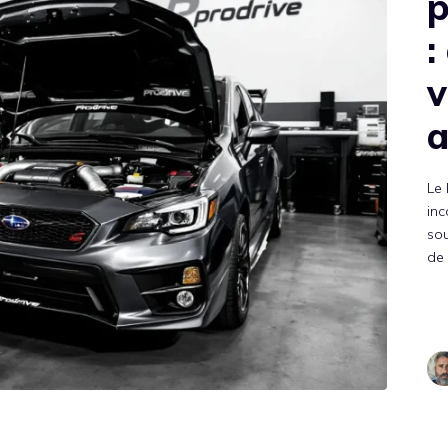
p
:
v
a
Le 
inc
so
de 